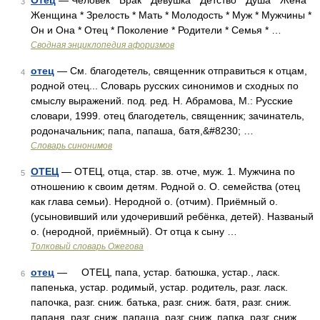
Отец
— Человек * Брак * Девушка * Детство * Душа * Жена *
3
Женщина * Зрелость * Мать * Молодость * Муж * Мужчины *
Он и Она * Отец * Поколение * Родители * Семья * …
Сводная энциклопедия афоризмов
отец
— См. благодетель, священник отправиться к отцам,
4
родной отец... Словарь русских синонимов и сходных по
смыслу выражений. под. ред. Н. Абрамова, М.: Русские
словари, 1999. отец благодетель, священник; зачинатель,
родоначальник; папа, папаша, батя,&#8230; …
Словарь синонимов
ОТЕЦ
— ОТЕЦ, отца, стар. зв. отче, муж. 1. Мужчина по
5
отношению к своим детям. Родной о. О. семейства (отец
как глава семьи). Неродной о. (отчим). Приёмный о.
(усыновивший или удочеривший ребёнка, детей). Названый
о. (неродной, приёмный). От отца к сыну …
Толковый словарь Ожегова
отец
— ОТЕЦ, папа, устар. батюшка, устар., ласк.
6
папенька, устар. родимый, устар. родитель, разг. ласк.
папочка, разг. сниж. батька, разг. сниж. батя, разг. сниж.
папаня, разг. сниж. папаша, разг. сниж. папка, разг. сниж.,