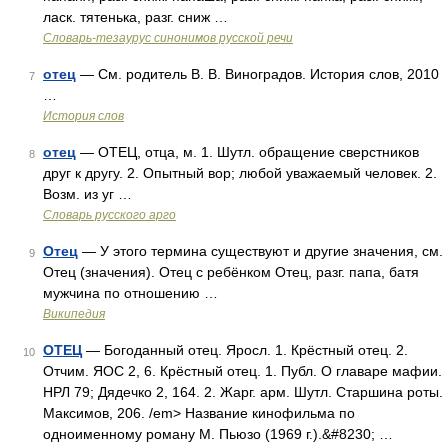
ласк. тятенька, разг. сниж …
Словарь-тезаурус синонимов русской речи
отец
— См. родитель В. В. Виноградов. История слов, 2010
7
…
История слов
отец
— ОТЕЦ, отца, м. 1. Шутл. обращение сверстников
8
друг к другу. 2. Опытный вор; любой уважаемый человек. 2.
Возм. из уг …
Словарь русского арго
Отец
— У этого термина существуют и другие значения, см.
9
Отец (значения). Отец с ребёнком Отец, разг. папа, батя
мужчина по отношению …
Википедия
ОТЕЦ
— Богоданный отец. Яросл. 1. Крёстный отец. 2.
10
Отчим. ЯОС 2, 6. Крёстный отец. 1. Публ. О главаре мафии.
НРЛ 79; Дядечко 2, 164. 2. Жарг. арм. Шутл. Старшина роты.
Максимов, 206. /em> Название кинофильма по
одноименному роману М. Пьюзо (1969 г.).&#8230; …