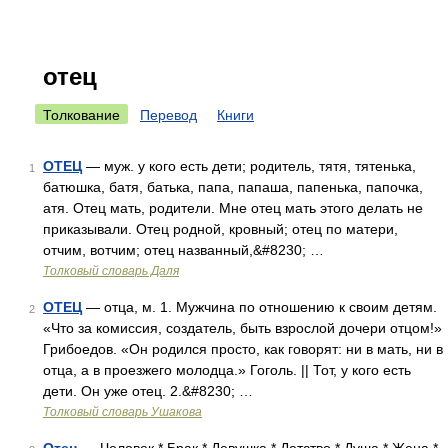
отец
Толкование
Перевод
Книги
ОТЕЦ
— муж. у кого есть дети; родитель, тятя, тятенька,
1
батюшка, батя, батька, папа, папаша, папенька, папочка,
атя. Отец мать, родители. Мне отец мать этого делать не
приказывали. Отец родной, кровный; отец по матери,
отчим, вотчим; отец названный,&#8230; …
Толковый словарь Даля
ОТЕЦ
— отца, м. 1. Мужчина по отношению к своим детям.
2
«Что за комиссия, создатель, быть взрослой дочери отцом!»
Грибоедов. «Он родился просто, как говорят: ни в мать, ни в
отца, а в проезжего молодца.» Гоголь. || Тот, у кого есть
дети. Он уже отец. 2.&#8230; …
Толковый словарь Ушакова